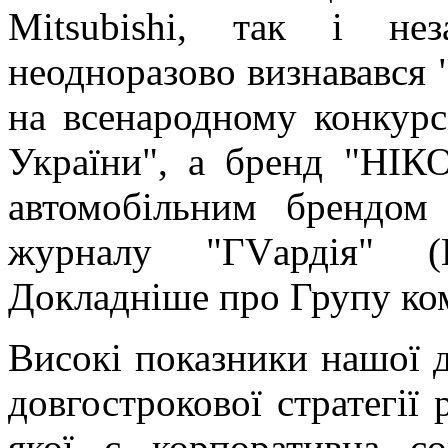
Mitsubishi, так і нез
неодноразово визнавався
на всенародному конкурс
України", а бренд "НІК
автомобільним брендом
журналу "ГVардія" (В
Докладніше про Групу ко
Високі показники нашої ді
довгострокової стратегії 
якої є корпоративна соц