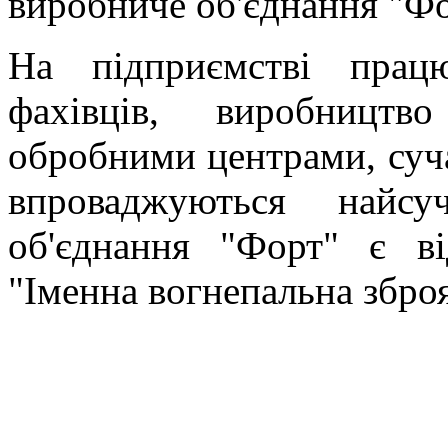
виробниче об'єднання "Ф
На підприємстві прац
фахівців, виробництв
обробними центрами, суч
впроваджуються найсу
об'єднання "Форт" є в
"Іменна вогнепальна зброя