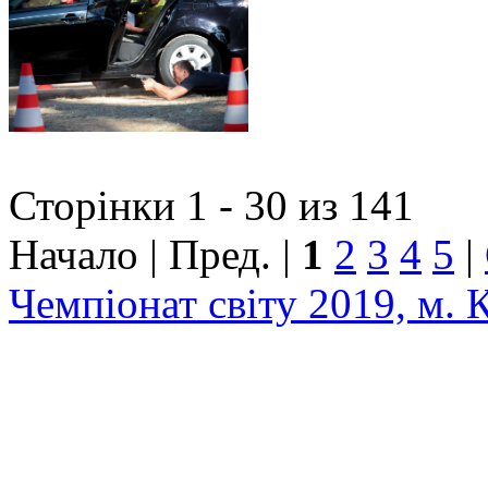
Сторінки 1 - 30 из 141
Начало | Пред. |
1
2
3
4
5
|
Чемпіонат світу 2019, м. 